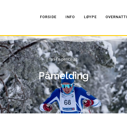
FORSIDE
INFO
LØYPE
OVERNATT
fas fa-pencil-alt
Påmelding