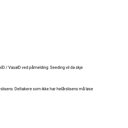
ID / VasaID ved påmelding. Seeding vil da skje
rslisens. Deltakere som ikke har helårslisens må løse