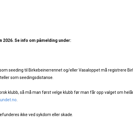
en 2026. Se info om påmelding under:
som seeding til Birkebeinerrennet og/eller Vasaloppet må registrere Birk
teller som seedingsdistanse.
norsk klubb, så må man først velge klubb før man får opp valget om helå
bundet.no
.
efunderes ikke ved sykdom eller skade.