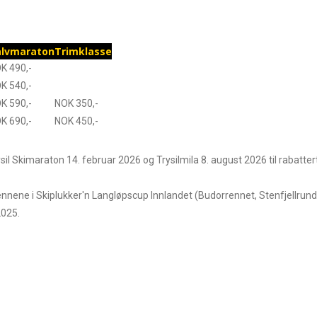
alvmaraton
Trimklasse
K 490,-
K 540,-
K 590,-
NOK 350,-
K 690,-
NOK 450,-
sil Skimaraton 14. februar 2026 og Trysilmila 8. august 2026 til rabatte
nnene i Skiplukker'n Langløpscup Innlandet (Budorrennet, Stenfjellrunde
2025.