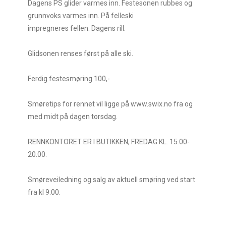
Dagens PS glider varmes inn. Festesonen rubbes og
grunnvoks varmes inn. På felleski
impregneres fellen. Dagens rill.
Glidsonen renses først på alle ski.
Ferdig festesmøring 100,-
Smøretips for rennet vil ligge på www.swix.no fra og
med midt på dagen torsdag.
RENNKONTORET ER I BUTIKKEN, FREDAG KL. 15.00-
20.00.
Smøreveiledning og salg av aktuell smøring ved start
fra kl 9.00.