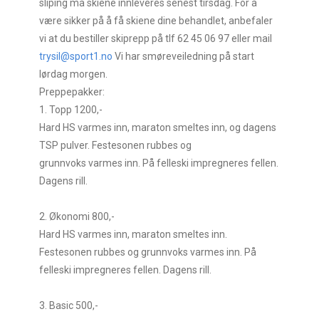
sliping må skiene innleveres senest tirsdag. For å
være sikker på å få skiene dine behandlet, anbefaler
vi at du bestiller skiprepp på tlf 62 45 06 97 eller mail
trysil@sport1.no
Vi har smøreveiledning på start
lørdag morgen.
Preppepakker:
1. Topp 1200,-
Hard HS varmes inn, maraton smeltes inn, og dagens
TSP pulver. Festesonen rubbes og
grunnvoks varmes inn. På felleski impregneres fellen.
Dagens rill.
2. Økonomi 800,-
Hard HS varmes inn, maraton smeltes inn.
Festesonen rubbes og grunnvoks varmes inn. På
felleski impregneres fellen. Dagens rill.
3. Basic 500,-